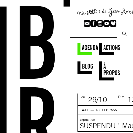
AGENDA
ACTIONS
BLOG
À
PROPOS
Jeu.
Dim.
29/10
—
1
14:00 — 18:00 BRASS
exposition
SUSPENDU ! Mac