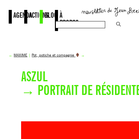
AGENDA
ACTIONS
BLOG
À
PROPOS
←
MAXIME
|
Pot, potiche et compagnie
→
ASZUL
→ PORTRAIT DE RÉSIDENT