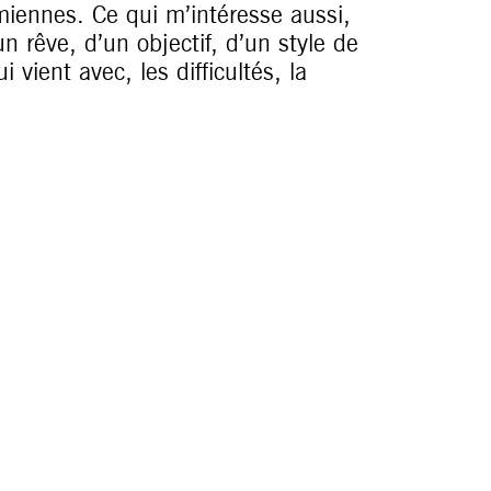
 miennes. Ce qui m’intéresse aussi,
un rêve, d’un objectif, d’un style de
i vient avec, les difficultés, la
 j’en ai énormément mais au
difficile de choisir un genre.
es musique très polyvalentes,
’aime aussi la variété. J’aime
ÉATION ?
er dans la tête (une direction
s couleurs, des matériaux…) ça me
s et en fonction de ça, je vais