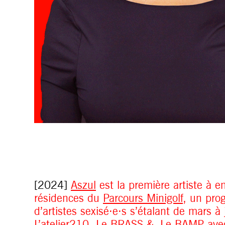
[2024]
Aszul
est la première artiste à 
résidences du
Parcours Minigolf
, un pr
d’artistes sexisé·e·s s’étalant de mars à 
L’atelier210
, Le BRASS &
Le BAMP
avec