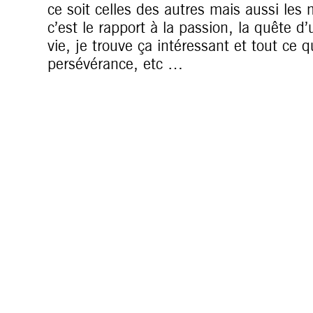
ce soit celles des autres mais aussi les
c’est le rapport à la passion, la quête d’
vie, je trouve ça intéressant et tout ce qu
persévérance, etc …
Concernant mes inspirations musicales,
niveau de la musique en elle-même, c’est 
J’aime beaucoup la mélancolie. J’aime l
hybrides, qui sortent du conventionnel. J
vraiment plein de choses.
QUEL EST TON PROCESSUS DE CR
C’est d’abord une idée qui viens me trott
musicale, artistique, une ambiance, de
trotte dans la tête pendant quelques moi