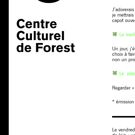
J’adorerais
je mettrai
capot ouver
Le meill
Un jour, j
choix à fai
non un pro
Le plai
Regarder «
* émission 
▬▬▬▬
Le vendred