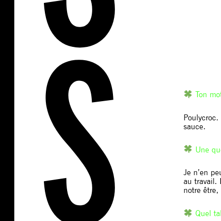
Ton mot
Poulycroc.
sauce.
Une que
Je n’en peu
au travail.
notre être,
Quel tal