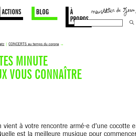
ACTIONS
BLOG
À
PROPOS
atz
|
CONCERTS au temps du corona
→
TES MINUTE
UX VOUS CONNAÎTRE
 vient à votre rencontre armé·e d’une cocotte e
uelle est la meilleure musique pour commencer l