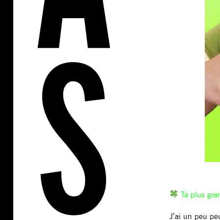
Ta plus gr
J’ai un peu pe