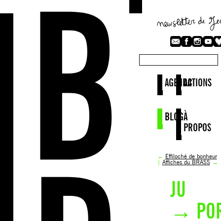
AGENDA
ACTIONS
BLOG
À
PROPOS
←
Effiloché de bonheur
|
Affiches du BRASS
→
JU
→ POR