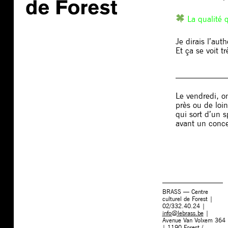
La qualité 
Je dirais l’aut
Et ça se voit tr
____________
Le vendredi, o
près ou de loin
qui sort d’un s
avant un conc
BRASS — Centre
culturel de Forest |
02/332.40.24 |
info@lebrass.be
|
Avenue Van Volxem 364
| 1190 Forest /