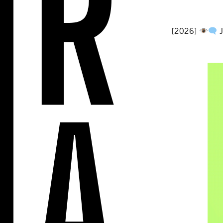
[2026]
J