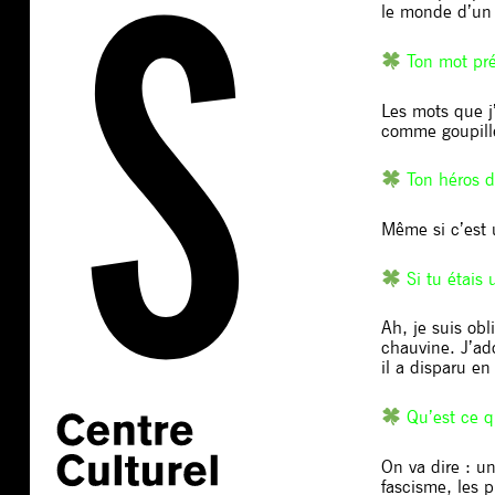
le monde d’un 
Ton mot pr
Les mots que j
comme goupille
Ton héros de
Même si c’est 
Si tu étais
Ah, je suis obl
chauvine. J’ado
il a disparu en
Qu’est ce q
On va dire : u
fascisme, les p