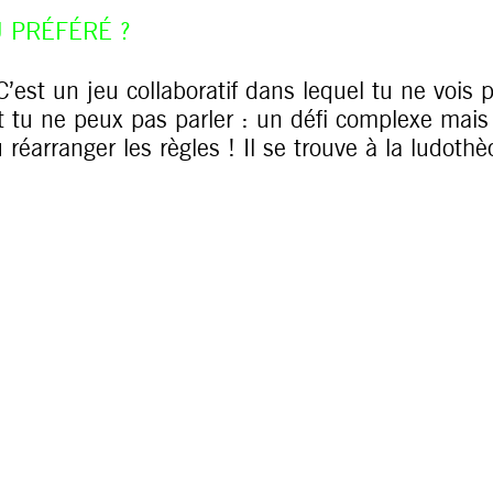
 PRÉFÉRÉ ?
’est un jeu collaboratif dans lequel tu ne vois 
t tu ne peux pas parler : un défi complexe mais 
u réarranger les règles ! Il se trouve à la ludothè
___________
haque vendredi, on te propose, en 5 questions-r
 de près ou de loin : un voisin, une employée, 
un gamin qui sort d’un spectacle, un travailleur 
ce avant un concert… Aujourd’hui, LAËTITIA (bibl
s pour les kids autour du numérique).