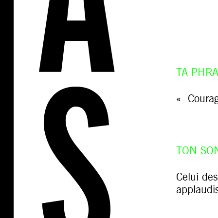
TA PHRA
« Courage
TON SO
Celui des
applaudi