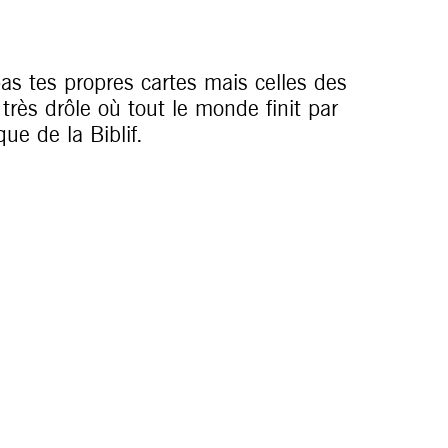
pas tes propres cartes mais celles des
très drôle où tout le monde finit par
que de la Biblif.
éponses, le portrait de quelqu’un lié
un artiste, une participante à un
social d’une association partenaire, une
iothécaire à la Biblif et co-animatrice