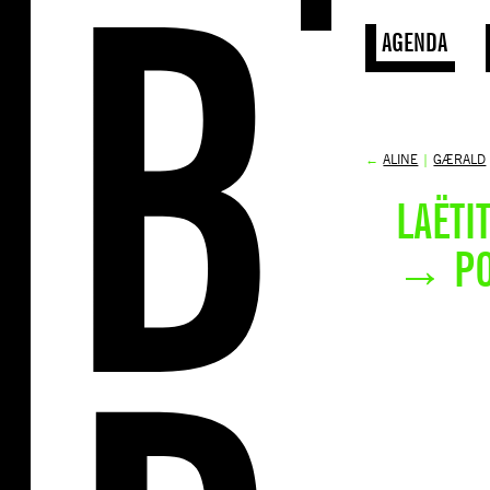
AGENDA
←
ALINE
|
GÆRALD
LAËTIT
→ PO