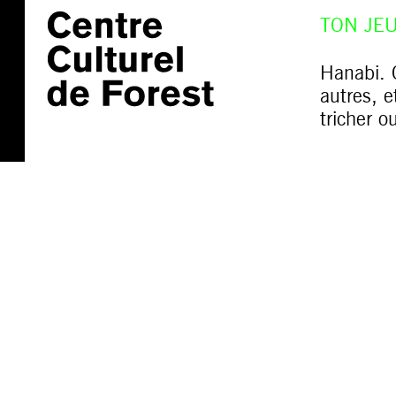
TON JEU
Hanabi. C
autres, e
tricher o
_______
[2022] C
au BRASS
atelier, 
spectatri
d’atelier