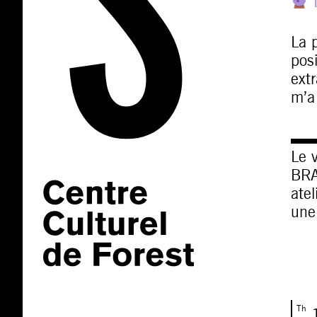
La 
pos
extr
m’a 
▬
Le 
BRA
atel
une
Th
1