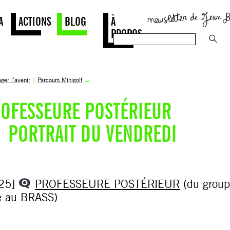
A
ACTIONS
BLOG
À
PROPOS
ger l’avenir
|
Parcours Minigolf
→
OFESSEURE POSTÉRIEUR
PORTRAIT DU VENDREDI
25]
PROFESSEURE POSTÉRIEUR
(du grou
é au BRASS)