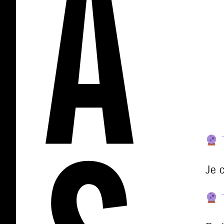
T
Je 
T