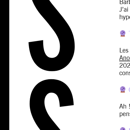
Bar
J’a
hyp
T
Les
Ano
202
con
Ah 
pen