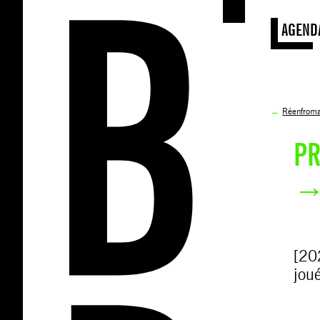
AGEND
←
Réenfroma
PR
→ 
[20
jou