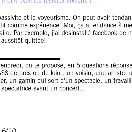
Le pire avec les réseaux sociaux ?
passivité et le voyeurisme. On peut avoir tendan
itif comme expérience. Moi, ça a tendance à me
aire. Par exemple, j’ai désinstallé facebook de m
aussitôt quittée!
▬▬▬▬▬▬▬▬▬▬
vendredi, on te propose, en 5 questions-réponses
SS de près ou de loin : un voisin, une artiste, 
ier, un gamin qui sort d’un spectacle, un travail
 spectatrice avant un concert…
6/10