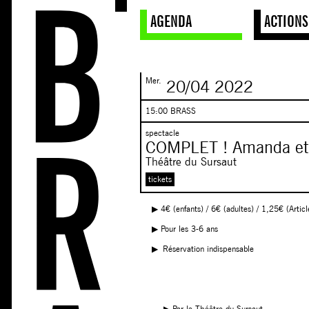
AGENDA
ACTIONS
Mer.
20/04
2022
15:00 BRASS
spectacle
COMPLET ! Amanda et 
Théâtre du Sursaut
tickets
▶︎ 4€ (enfants) / 6€ (adultes) / 1,25€ (Artic
▶︎ Pour les 3-6 ans
▶︎ Réservation indispensable
▶︎ Par le
Théâtre du Sursaut