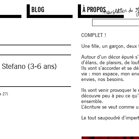
BLOG
À PROPOS
COMPLET !
Une fille, un garçon, deux 
Autour d’un décor épuré s’a
d’élans, de plaisirs, de lo
Stefano (3-6 ans)
Ils vont s’accorder et se 
vie : mon espace, mon env
envies, nos besoins.
Ils vont venir provoquer le 
le 27)
découvre peu à peu ce qu’es
ensemble.
L’écriture se veut comme un
Le tout saupoudré d’impert