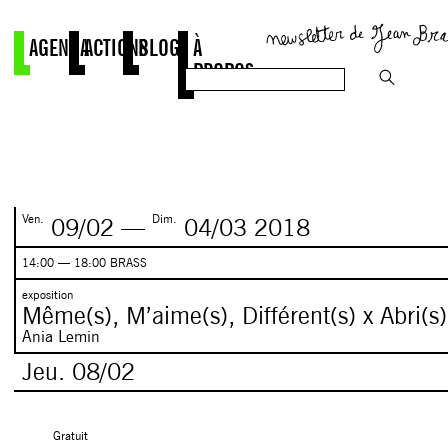
AGENDA
ACTIONS
BLOG
À
PROPOS
Ven.
Dim.
09/02
—
04/03
2018
14:00 — 18:00 BRASS
exposition
Même(s), M’aime(s), Différent(s) x Abri(s)
Ania Lemin
Jeu.
08/02
Gratuit