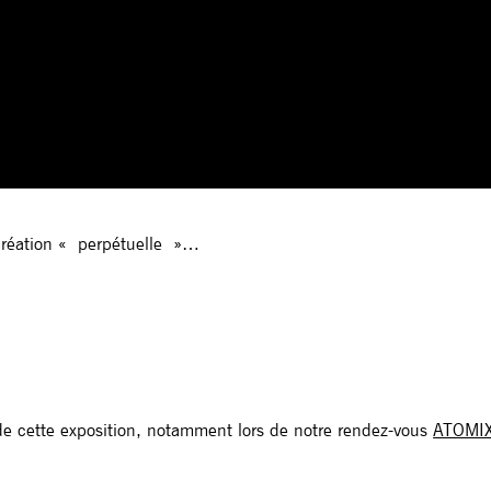
n création « perpétuelle »…
e de cette exposition, notamment lors de notre rendez-vous
ATOMIX 