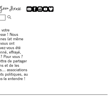
 votre
resse ! Nous
onnes (et même
 vous ont
vez-vous été
nné, effrayé,
? Pour vous ?
ttra de partager
ns et de les
les… associations
nts politiques, au
s-la entendre !