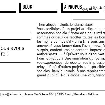
BLOG
À PROPOS
Thématique : droits fondamentaux
Vous participez à un projet artistique dans
association sociale ? Votre avis nous inté
sommes curieux de récolter toutes les b
les moins bonnes s’il y en a !) raisons qui
amenés à vous lancer dans l’aventure… A
 Nous avons
surpris, content, moins content, impressio
re !
enthousiaste,… ? Qu’avez-vous découvert 
Pour le groupe ? Une animation qui perme
vos expériences, de récolter vos impressio
relayer là où d’autres projets sont possib
sociales, lieux culturels, à nos représenta
grand public ! Nous avons une voix, faison
 |
info@lebrass.be
| Avenue Van Volxem 364 | 1190 Forest / Bruxelles · Belgique