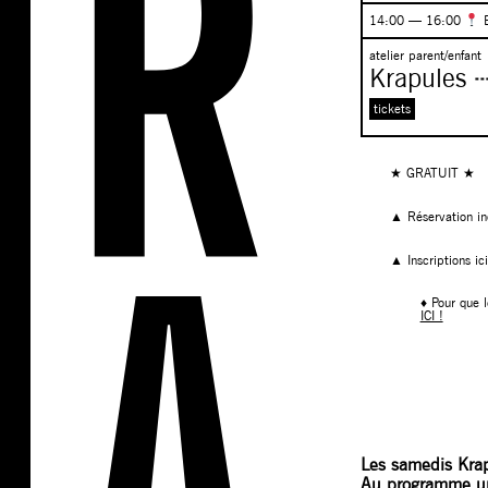
14:00 — 16:00
atelier parent/enfant
Krapules ⇢
tickets
★ GRATUIT ★
▲ Réservation 
▲ Inscriptions ic
♦ Pour que l
ICI !
Les samedis Krapu
Au programme un s