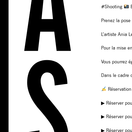
#Shooting
E
Prenez la pose
L’artiste Ania 
Pour la mise e
Vous pourrez ég
Dans le cadre d
Réservation 
▶︎ Réserver po
▶︎ Réserver po
▶︎ Réserver po