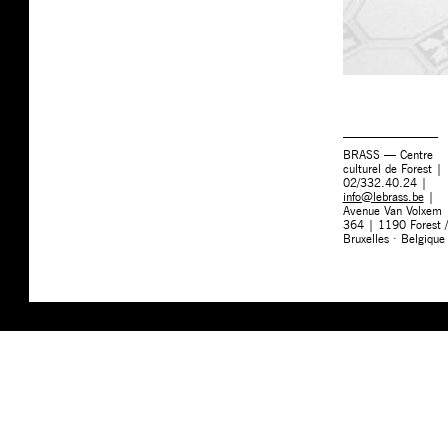
BRASS — Centre
culturel de Forest |
02/332.40.24 |
info@lebrass.be
|
Avenue Van Volxem
364 | 1190 Forest /
Bruxelles · Belgique