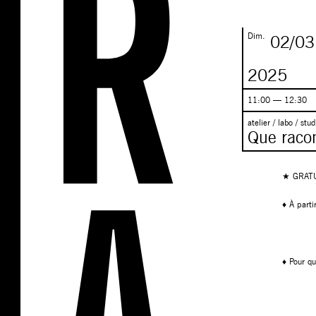
Dim.
02/03
2025
11:00 — 12:30
atelier / labo / stu
Que racon
★ GRAT
♦ À parti
♦ Pour qu