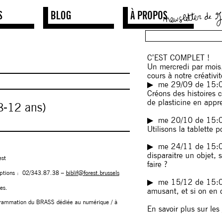
S
BLOG
À PROPOS
C’EST COMPLET !
Un mercredi par mois, 
cours à notre créativi
▶︎ me 29/09 de 15:
Créons des histoires 
de plasticine en appr
8-12 ans)
▶︎ me 20/10 de 15
Utilisons la tablette 
▶︎ me 24/11 de 15:
disparaitre un objet,
est
faire ?
criptions : 02/343.87.38 –
biblif@forest.brussels
▶︎ me 15/12 de 15:
es.
amusant, et si on en
grammation du BRASS dédiée au numérique / à
En savoir plus sur les