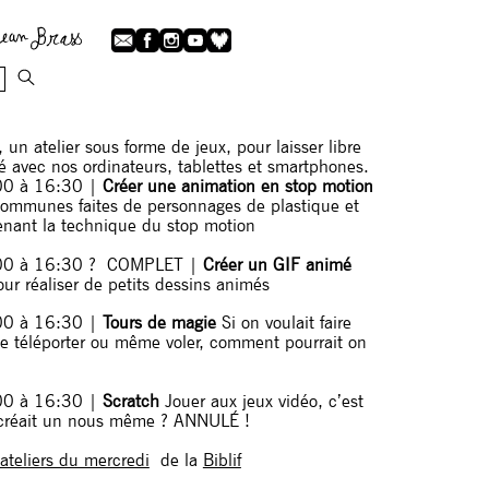
un atelier sous forme de jeux, pour laisser libre
té avec nos ordinateurs, tablettes et smartphones.
00 à 16:30 |
Créer une animation en stop motion
communes faites de personnages de plastique et
enant la technique du stop motion
:00 à 16:30 ? COMPLET |
Créer un GIF animé
pour réaliser de petits dessins animés
00 à 16:30 |
Tours de magie
Si on voulait faire
 se téléporter ou même voler, comment pourrait on
00 à 16:30 |
Scratch
Jouer aux jeux vidéo, c’est
 créait un nous même ? ANNULÉ !
ateliers du mercredi
de la
Biblif