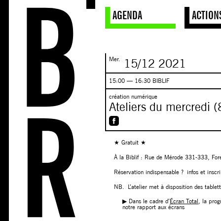
AGENDA
ACTION
Mer.
15/12
2021
15:00 — 16:30 BIBLIF
création numérique
Ateliers du mercredi (
★ Gratuit ★
À la Biblif : Rue de Mérode 331-333, For
Réservation indispensable ? infos et ins
NB. L’atelier met à disposition des tablett
▶︎ Dans le cadre d’
Écran Total
, la pro
notre rapport aux écrans