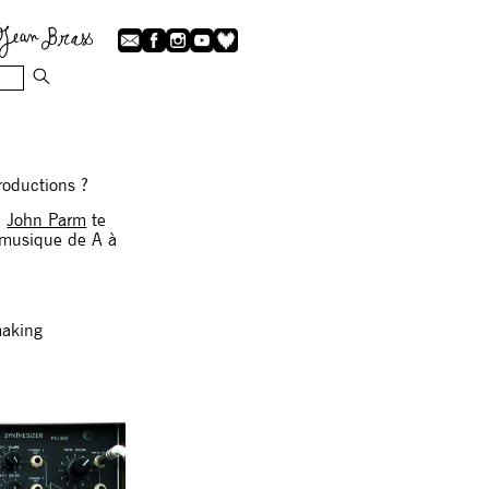
productions ?
l
John Parm
te
 musique de A à
making