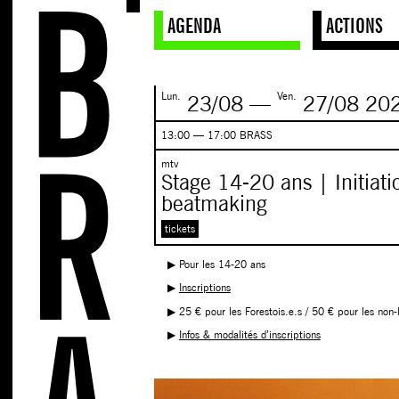
AGENDA
ACTIONS
Lun.
Ven.
23/08
—
27/08
20
13:00 — 17:00 BRASS
mtv
Stage 14-20 ans | Initiati
beatmaking
tickets
▶︎ Pour les 14-20 ans
▶︎
Inscriptions
▶︎ 25 € pour les Forestois.e.s / 50 € pour les non-
▶︎
Infos & modalités d’inscriptions