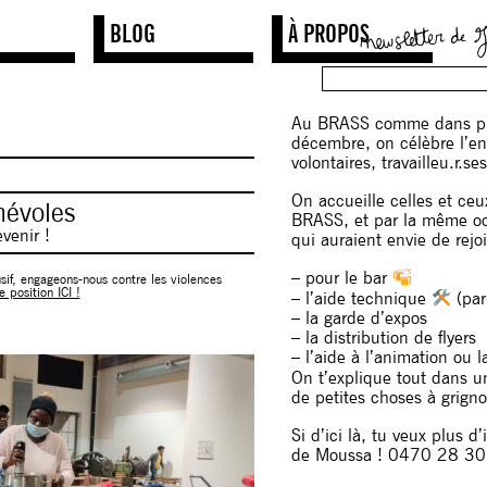
S
BLOG
À PROPOS
Au BRASS comme dans plei
décembre, on célèbre l’e
volontaires, travailleu.r.s
On accueille celles et ce
névoles
BRASS, et par la même oc
venir !
qui auraient envie de rejo
– pour le bar
sif, engageons-nous contre les violences
e position ICI !
– l’aide technique
(par
– la garde d’expos
– la distribution de flyers
– l’aide à l’animation ou
On t’explique tout dans u
de petites choses à grignot
Si d’ici là, tu veux plus
de Moussa ! 0470 28 30