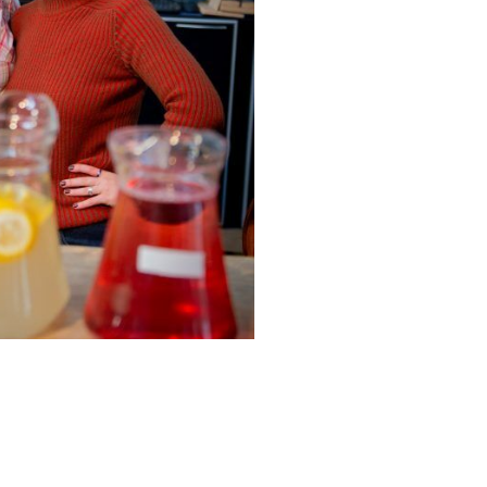
.40.24 |
info@lebrass.be
| Avenue Van Volxem 364 | 1190 Forest / Bruxelles · Belgiqu