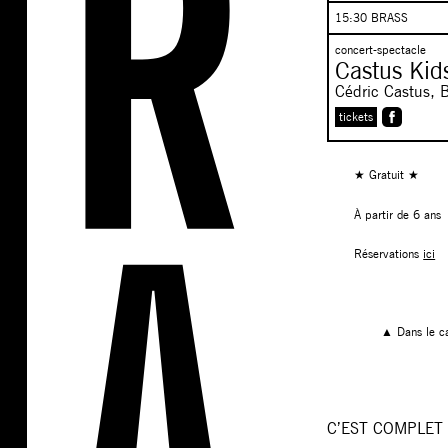
15:30 BRASS
concert-spectacle
Castus Ki
Cédric Castus, 
tickets
★ Gratuit ★
À partir de 6 ans
Réservations
ici
▲ Dans le c
C’EST COMPLET 