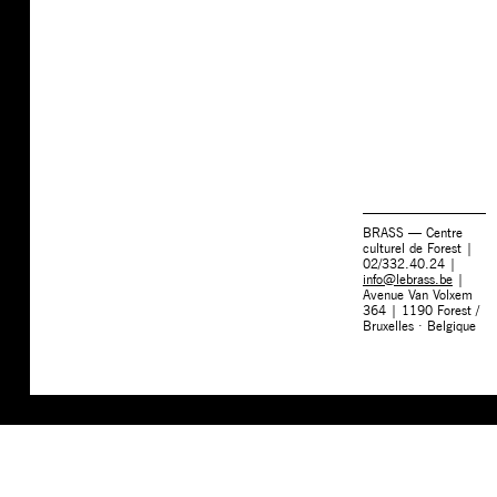
BRASS — Centre
culturel de Forest |
02/332.40.24 |
info@lebrass.be
|
Avenue Van Volxem
364 | 1190 Forest /
Bruxelles · Belgique