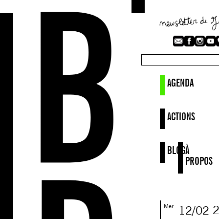
AGENDA
ACTIONS
BLOG
À
PROPOS
Mer.
12/02
2