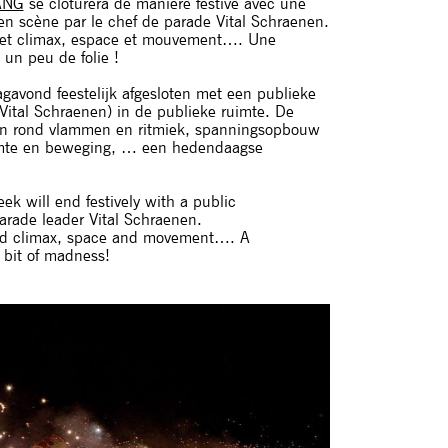
ANG
se clôturera de manière festive avec une
en scène par le chef de parade Vital Schraenen.
s et climax, espace et mouvement…. Une
un peu de folie !
gavond feestelijk afgesloten met een publieke
Vital Schraenen) in de publieke ruimte. De
ien rond vlammen en ritmiek, spanningsopbouw
uimte en beweging, … een hedendaagse
k will end festively with a public
arade leader Vital Schraenen.
and climax, space and movement…. A
bit of madness!