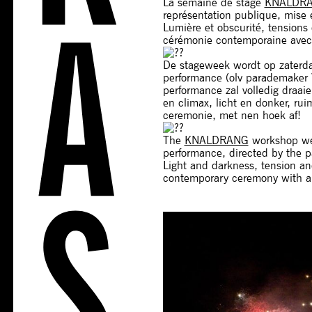
La semaine de stage
KNALDR
représentation publique, mise 
Lumière et obscurité, tension
cérémonie contemporaine avec 
De stageweek wordt op zaterda
performance (olv parademaker 
performance zal volledig draa
en climax, licht en donker, r
ceremonie, met nen hoek af!
The
KNALDRANG
workshop wee
performance, directed by the p
Light and darkness, tension 
contemporary ceremony with a 