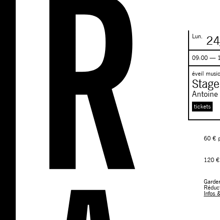
Lun.
24
09:00 — 
éveil music
Stage
Antoine
tickets
60 € p
120 € 
Garder
Réduct
Infos 