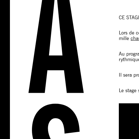
CE STAG
Lors de c
mille
cha
Au progra
rythmiqu
Il sera p
Le stage 