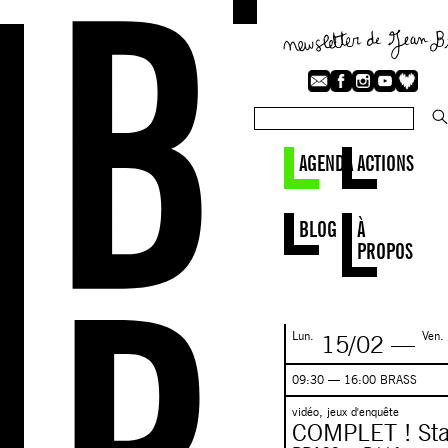
AGENDA
ACTIONS
BLOG
À
PROPOS
Lun.
Ven.
15/02
—
09:30 — 16:00 BRASS
vidéo, jeux d'enquête
COMPLET ! Sta