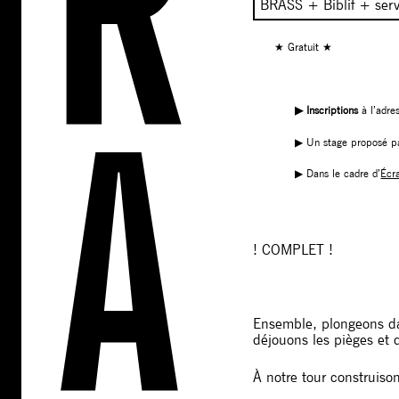
BRASS + Biblif + serv
★ Gratuit ★
▶︎ Inscriptions
à l’adre
▶︎ Un stage proposé p
▶︎ Dans le cadre d’
Écr
! COMPLET !
Ensemble, plongeons da
déjouons les pièges et d
À notre tour construison