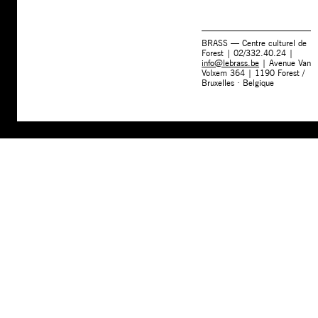
BRASS — Centre culturel de
Forest | 02/332.40.24 |
info@lebrass.be
| Avenue Van
Volxem 364 | 1190 Forest /
Bruxelles · Belgique