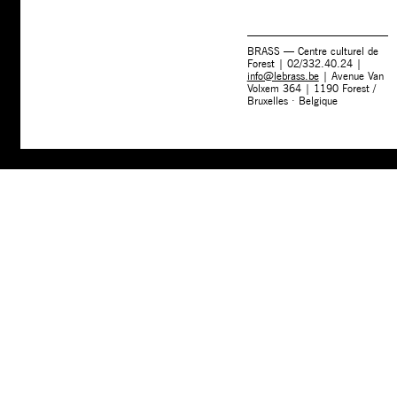
BRASS — Centre culturel de
Forest | 02/332.40.24 |
info@lebrass.be
| Avenue Van
Volxem 364 | 1190 Forest /
Bruxelles · Belgique