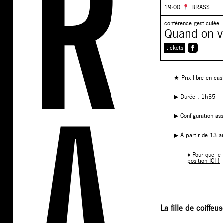
19:00
BRASS
conférence gesticulée
Quand on v
tickets
★ Prix libre en cas
▶︎ Durée : 1h35
▶︎ Configuration ass
▶︎ À partir de 13 a
♦ Pour que le 
position ICI !
La fille de coiffe