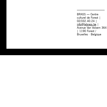
BRASS — Centre
culturel de Forest |
02/332.40.24 |
info@lebrass.be
|
Avenue Van Volxem 364
| 1190 Forest /
Bruxelles · Belgique