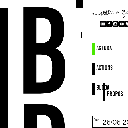
AGENDA
ACTIONS
BLOG
À
PROPOS
Ven.
26/06
2