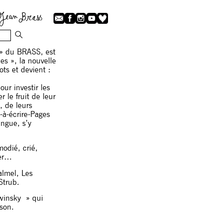
 » du BRASS, est
es », la nouvelle
ts et devient :
our investir les
le fruit de leur
, de leurs
-à-écrire-Pages
angue, s’y
modié, crié,
ler…
almel, Les
Strub.
ewinsky » qui
son.