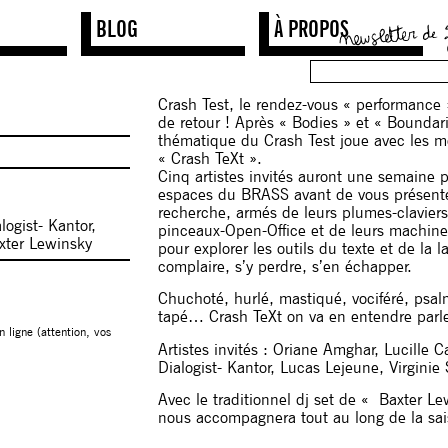
BLOG
À PROPOS
Crash Test, le rendez-vous « performance
de retour ! Après « Bodies » et « Boundari
thématique du Crash Test joue avec les mo
« Crash TeXt ».
Cinq artistes invités auront une semaine p
espaces du BRASS avant de vous présenter 
recherche, armés de leurs plumes-claviers
logist- Kantor,
pinceaux-Open-Office et de leurs machine
xter Lewinsky
pour explorer les outils du texte et de la l
complaire, s’y perdre, s’en échapper.
Chuchoté, hurlé, mastiqué, vociféré, psal
tapé… Crash TeXt on va en entendre par
n ligne (attention, vos
Artistes invités : Oriane Amghar, Lucille C
Dialogist- Kantor, Lucas Lejeune, Virginie 
Avec le traditionnel dj set de « Baxter L
nous accompagnera tout au long de la sai