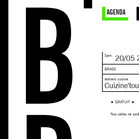
AGENDA
Sam.
20/05
BRASS
ateliers cuisine
Cuizine'to
★ GRATUIT ★
Nos salles ne son