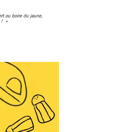
rt ou boire du jaune,
 ! »