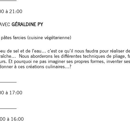
00 à 21:00
 AVEC
GÉRALDINE PY
 pâtes farcies (cuisine végétarienne)
peu de sel et de l’eau… c’est ce qu’il nous faudra pour réaliser 
aîche… Nous aborderons les différentes techniques de pliage, fais
veurs. Et pourquoi ne pas imaginer ses propres formes, inventer se
donner à ces créations culinaires…?
________
00 à 17:00
________
:00 à 16:00