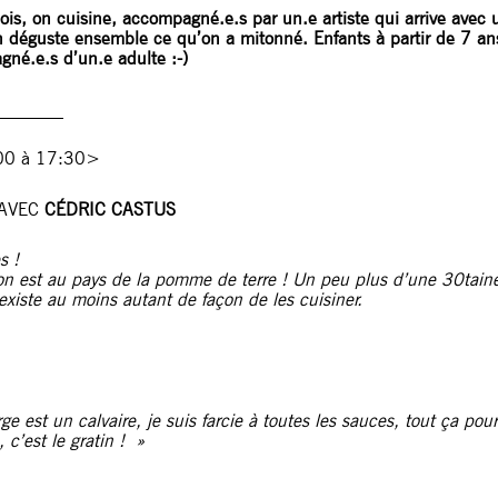
s, on cuisine, accompagné.e.s par un.e artiste qui arrive avec u
on déguste ensemble ce qu’on a mitonné. Enfants à partir de 7 an
né.e.s d’un.e adulte :-)
________
00 à 17:30>
 AVEC
CÉDRIC CASTUS
s !
 on est au pays de la pomme de terre ! Un peu plus d’une 30taine
 existe au moins autant de façon de les cuisiner.
e est un calvaire, je suis farcie à toutes les sauces, tout ça pour
 c’est le gratin ! »
________