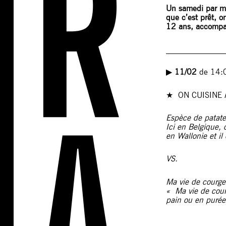
Un samedi par moi
que c’est prêt, 
12 ans, accompag
______________
▶︎
11/02
de 14:
★ ON CUISINE
Espèce de patate
Ici en Belgique,
en Wallonie et il
VS.
Ma vie de courge
« Ma vie de courg
pain ou en purée,
______________