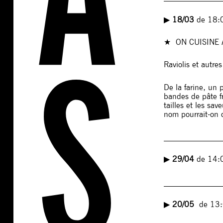
▶︎
18/03
de 18:
★ ON CUISINE
Raviolis et autres
De la farine, un 
bandes de pâte fr
tailles et les sa
nom pourrait-on 
______________
▶︎
29/04
de 14:
______________
▶︎
20/05
de 13