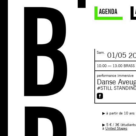
AGENDA
Sam.
01/05
20
10:00 — 13:00 BRASS
performance immersive
Danse Aveug
#STILL STANDIN
▶︎ à partir de 10 ans
▶︎ 5 € / 3€ (étudiant
à
United Stages