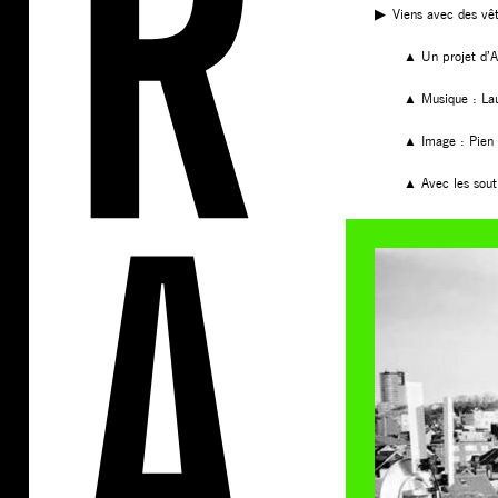
▶︎
Viens avec des vêt
▲ Un projet d’Ar
▲ Musique : Lau
▲ Image : Pien 
▲ Avec les souti