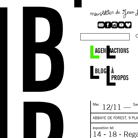
AGENDA
ACTIONS
BLOG
À
PROPOS
Mer.
Sa
12/11
—
ABBAYE DE FOREST, 9 PL
exposition bd
14 - 18 - Rega