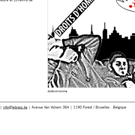
droits-d-homme
 |
info@lebrass.be
| Avenue Van Volxem 364 | 1190 Forest / Bruxelles · Belgique