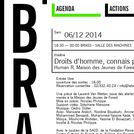
AGENDA
ACTIONS
Sam.
06/12
2014
18:30 — 00:00 BRASS - SALLE DES MACHINES
théâtre
Droits d’homme, connais 
Human R, Maison des Jeunes de Fores
Entrée libre
ouverture des portes : 18:00
Réservation conseillée : 02/332.40.24 / info@lebr
Une pièce de Laurent Van Wetter, issue des atelie
menés à la Maison des Jeunes de Forest
Mise en scène: Nicolas Philippe
Support vidéo: Stéphane Manzone
Musique: Cédric Didier
Avec: Marwane Andich, Nordine Boudouhi, Amin
Mohammed Bensaidi, Mohammed-Yassine Kada, Iss
Mouya, Mouhcine Ahdidan, Yassine El Bouazzati, 
Incolle & Nicolas Philippe.
Avec le soutien de la SACD, de la Fondation Rein
Centre Culturel de Forest et du Collège des Bourg