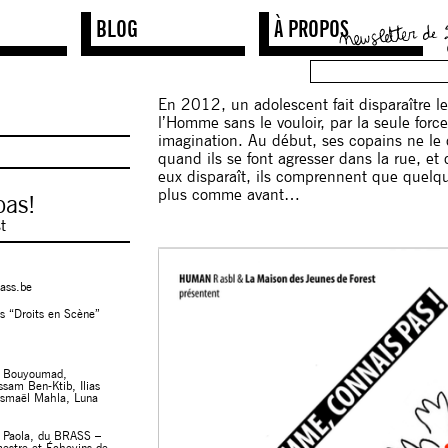
BLOG
À PROPOS
En 2012, un adolescent fait disparaître le
l’Homme sans le vouloir, par la seule forc
imagination. Au début, ses copains ne le 
quand ils se font agresser dans la rue, et 
eux disparaît, ils comprennent que quelq
plus comme avant…
pas!
t
ass.be
rs “Droits en Scène”
e Bouyoumad,
am Ben-Ktib, Ilias
Ismaël Mahla, Luna
e Paola, du BRASS –
mestre et Échevins de