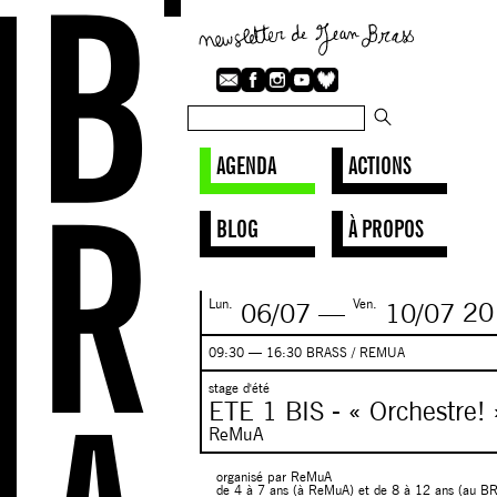
AGENDA
ACTIONS
BLOG
À PROPOS
Lun.
Ven.
06/07
—
10/07
20
09:30 — 16:30 BRASS / REMUA
stage d'été
ETE 1 BIS - « Orchestre! 
ReMuA
organisé par ReMuA
de 4 à 7 ans (à ReMuA) et de 8 à 12 ans (au B