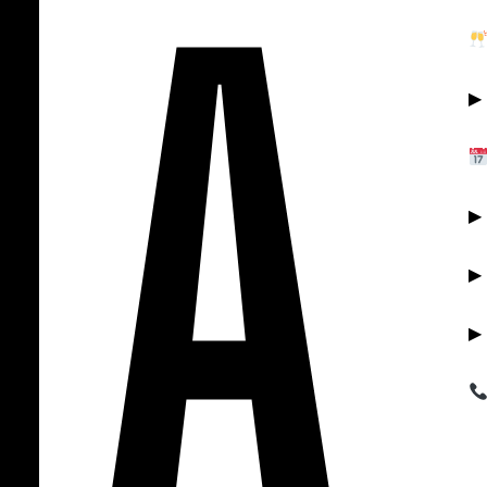
▶︎
▶
▶︎
▶