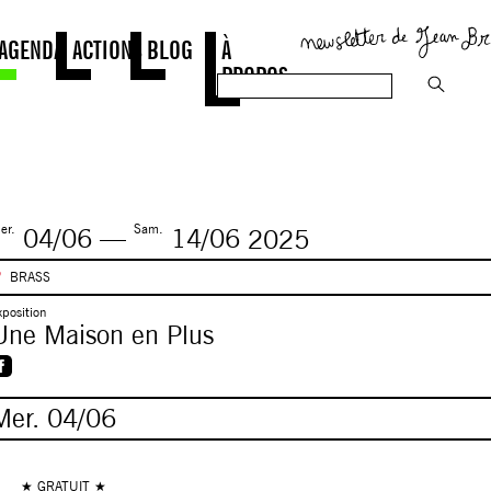
AGENDA
ACTIONS
BLOG
À
PROPOS
er.
Sam.
04/06
—
14/06
2025
BRASS
xposition
Une Maison en Plus
Mer.
04/06
★ GRATUIT ★