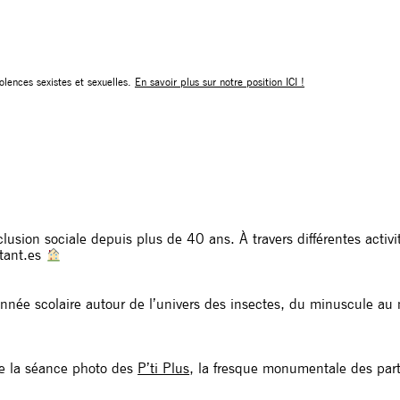
olences sexistes et sexuelles.
En savoir plus sur notre position ICI !
lusion sociale depuis plus de 40 ans. À travers différentes activité
itant.es
l’année scolaire autour de l’univers des insectes, du minuscule 
 de la séance photo des
P’ti Plus
, la fresque monumentale des part