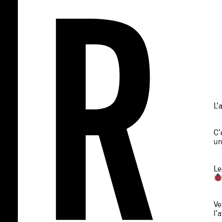
L’
C’
un
Le
Ve
l’