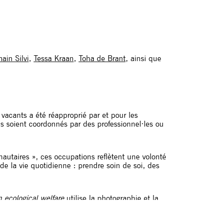
ain Silvi
,
Tessa Kraan
,
Toha de Brant
,
ainsi que
acants a été réapproprié par et pour les
ls soient coordonnés par des professionnel·les ou
utaires », ces occupations reflètent une volonté
e la vie quotidienne : prendre soin de soi, des
 ecological welfare
utilise la photographie et la
ces espaces à la fois génératifs et résilients.
xposition vise à reconnaître, documenter et mettre