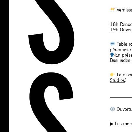
Verniss
18h Rencon
19h Ouvert
Table ro
pérenniser 
En prés
Basiliades 
La disc
Studies
)
_________
Ouvertu
▶︎ Les mer