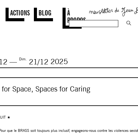
ACTIONS
BLOG
À
PROPOS
Dim.
12
—
21/12
2025
 for Space, Spaces for Caring
UIT ★
Pour que le BRASS soit toujours plus inclusif, engageons-nous contre les violences sexis