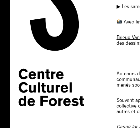
▶︎ Les sa
Avec le
Brieuc Van
des dessi
_________
Au cours d
communauté
menés spon
Souvent ap
collective
autres et 
Caring for
vidéo pour 
Sans occul