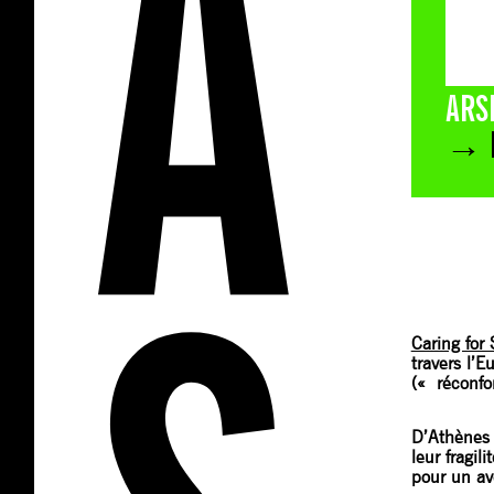
ARS
→ P
Caring for
travers l’
(« réconfo
D’Athènes 
leur fragil
pour un ave