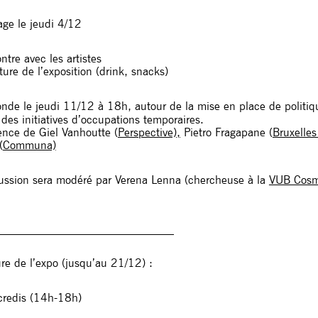
age le jeudi 4/12
tre avec les artistes
ure de l’exposition (drink, snacks)
nde le jeudi 11/12 à 18h, autour de la mise en place de politiq
des initiatives d’occupations temporaires.
ence de Giel Vanhoutte (
Perspective),
Pietro Fragapane (
Bruxelle
(
Communa)
ussion sera modéré par Verena Lenna (chercheuse à la
VUB Cosm
_______________________________
re de l’expo (jusqu’au 21/12) :
credis (14h-18h)