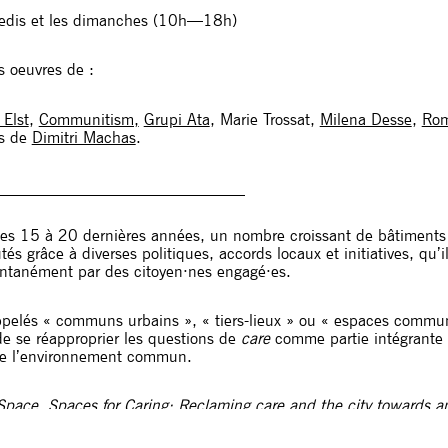
medis et les dimanches (10h—18h)
s oeuvres de :
 Elst
,
Communitism,
Grupi Ata
,
Marie Trossat,
Milena Desse
,
Rom
ns de
Dimitri Machas
.
_______________________________
es 15 à 20 dernières années, un nombre croissant de bâtiments v
s grâce à diverses politiques, accords locaux et initiatives, qu’i
tanément par des citoyen·nes engagé·es.
pelés « communs urbains », « tiers-lieux » ou « espaces communa
 de se réapproprier les questions de
care
comme partie intégrante d
de l’environnement commun.
 Space, Spaces for Caring: Reclaming care and the city towards an
capturer les assemblages spatiaux et sociaux uniques qui rendent 
ter le caractère éphémère inhérent aux occupations précaires, l’e