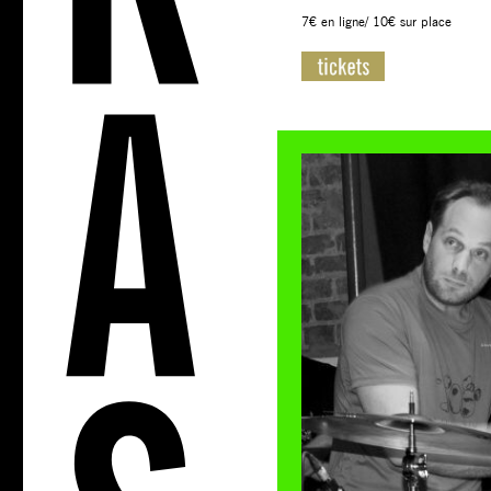
7€ en ligne/ 10€ sur place