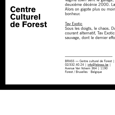
deuxième décénie 2000. La Lo
Alors on gigote plus ou moi
bonheur.
Tav Exotic
Sous les doigts, le chaos. 
courant alternatif, Tav Exot
sauvage, dont le dernier effor
BRASS — Centre culturel de Forest |
02/332.40.24 |
info@lebrass.be
|
Avenue Van Volxem 364 | 1190
Forest / Bruxelles · Belgique