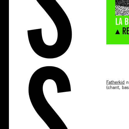
LA B
▴ R
Fatherkid
na
(chant, bas