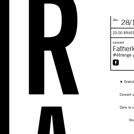
Jeu.
28/
20:00 BRAS
concert
Fatherk
#étrange 
★ Gratui
Concert 
Dans le c
Vou