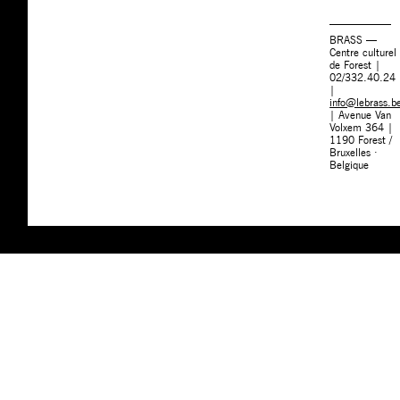
BRASS —
Centre culturel
de Forest |
02/332.40.24
|
info@lebrass.b
| Avenue Van
Volxem 364 |
1190 Forest /
Bruxelles ·
Belgique