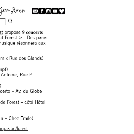
st
propose 𝟗 𝐜𝐨𝐧𝐜𝐞𝐫𝐭𝐬
ans tout Forest > Des parcs
 musique résonnera aux
olxem x Rue des Glands)
empt)
St Antoine, Rue P.
)
e Concerto – Av. du Globe
ye de Forest – côté Hôtel
uden – Chez Emile)
que.be/forest