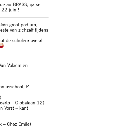
ique au BRASS, ça se
 22 juin
!
euw één groot podium,
este van zichzelf tijdens
tot de scholen: overal
v. Van Volxem en
ntoniusschool, P.
)
Le Concerto – Globelaan 12)
 van Vorst – kant
ark – Chez Emile)