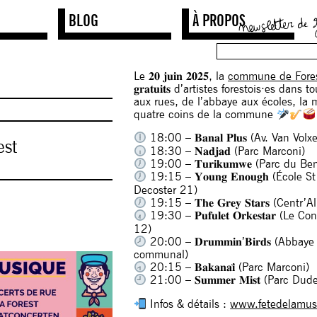
BLOG
À PROPOS
Le 𝟐𝟎 𝐣𝐮𝐢𝐧 𝟐𝟎𝟐𝟓, la
commune de Fore
𝐠𝐫𝐚𝐭𝐮𝐢𝐭𝐬 d’artistes forestois·es d
aux rues, de l’abbaye aux écoles, la
quatre coins de la commune
18:00 – 𝐁𝐚𝐧𝐚𝐥 𝐏𝐥𝐮𝐬 (Av. Van V
est
18:30 – 𝐍𝐚𝐝𝐣𝐚𝐝 (Parc Marconi)
19:00 – 𝐓𝐮𝐫𝐢𝐤𝐮𝐦𝐰𝐞 (Parc du B
19:15 – 𝐘𝐨𝐮𝐧𝐠 𝐄𝐧𝐨𝐮𝐠𝐡 (École 
Decoster 21)
19:15 – 𝐓𝐡𝐞 𝐆𝐫𝐞𝐲 𝐒𝐭𝐚𝐫𝐬 (Centr’Al
19:30 – 𝐏𝐮𝐟𝐮𝐥𝐞𝐭 𝐎𝐫𝐤𝐞𝐬𝐭𝐚𝐫 (L
12)
20:00 – 𝐃𝐫𝐮𝐦𝐦𝐢𝐧’𝐁𝐢𝐫𝐝𝐬 (Abba
communal)
20:15 – 𝐁𝐚𝐤𝐚𝐧𝐚𝐢̈ (Parc Marconi)
21:00 – 𝐒𝐮𝐦𝐦𝐞𝐫 𝐌𝐢𝐬𝐭 (Parc D
Infos & détails :
www.fetedelamusi