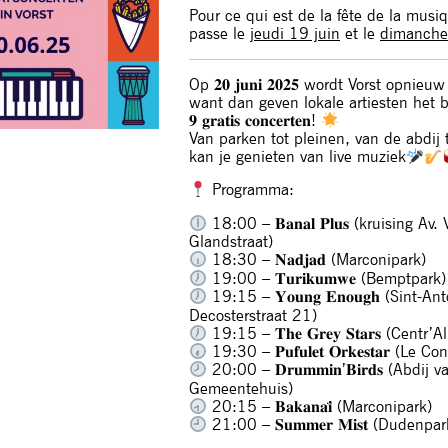
Pour ce qui est de la fête de la mus
passe le
jeudi 19 juin
et le
dimanche
Op 𝟐𝟎 𝐣𝐮𝐧𝐢 𝟐𝟎𝟐𝟓 wordt Vorst opni
want dan geven lokale artiesten het b
𝟗 𝐠𝐫𝐚𝐭𝐢𝐬 𝐜𝐨𝐧𝐜𝐞𝐫𝐭𝐞𝐧!
Van parken tot pleinen, van de abdij 
kan je genieten van live muziek
Programma:
18:00 – 𝐁𝐚𝐧𝐚𝐥 𝐏𝐥𝐮𝐬 (kruising A
Glandstraat)
18:30 – 𝐍𝐚𝐝𝐣𝐚𝐝 (Marconipark)
19:00 – 𝐓𝐮𝐫𝐢𝐤𝐮𝐦𝐰𝐞 (Bemptpark)
19:15 – 𝐘𝐨𝐮𝐧𝐠 𝐄𝐧𝐨𝐮𝐠𝐡 (Sint-A
Decosterstraat 21)
19:15 – 𝐓𝐡𝐞 𝐆𝐫𝐞𝐲 𝐒𝐭𝐚𝐫𝐬 (Centr’Al
19:30 – 𝐏𝐮𝐟𝐮𝐥𝐞𝐭 𝐎𝐫𝐤𝐞𝐬𝐭𝐚𝐫 (
20:00 – 𝐃𝐫𝐮𝐦𝐦𝐢𝐧’𝐁𝐢𝐫𝐝𝐬 (Abdij
Gemeentehuis)
20:15 – 𝐁𝐚𝐤𝐚𝐧𝐚𝐢̈ (Marconipark)
21:00 – 𝐒𝐮𝐦𝐦𝐞𝐫 𝐌𝐢𝐬𝐭 (Dudenp