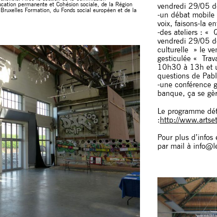
cation permanente et Cohésion sociale, de la Région
vendredi 29/05 
e Bruxelles Formation, du Fonds social européen et de la
-un débat mobile e
voix, faisons-la
-des ateliers : «
vendredi 29/05 d
culturelle » le v
gesticulée « Trav
10h30 à 13h et un
questions de Pa
-une conférence 
banque, ça se gè
Le programme déta
:
http://www.artse
Pour plus d’infos
par mail à info@l