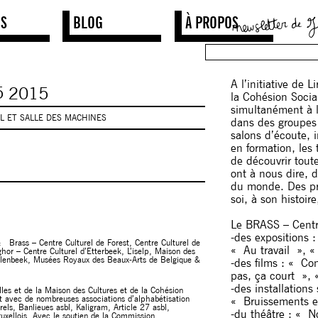
NS
BLOG
À PROPOS
A l’initiative de 
5
2015
la Cohésion Socia
simultanément à l
AL ET SALLE DES MACHINES
dans des groupes 
salons d’écoute, i
en formation, les 
de découvrir toute
ont à nous dire, 
du monde. Des pra
soi, à son histoir
Le BRASS – Centre
-des expositions 
 : Brass – Centre Culturel de Forest, Centre Culturel de
« Au travail », 
or – Centre Culturel d’Etterbeek, L’iselp, Maison des
Molenbeek, Musées Royaux des Beaux-Arts de Belgique &
-des films : « C
pas, ça court »,
-des installation
elles et de la Maison des Cultures et de la Cohésion
t avec de nombreuses associations d’alphabétisation
« Bruissements et
urels, Banlieues asbl, Kaligram, Article 27 asbl,
-du théâtre : « N
ruxellois. Avec le soutien de la Commission