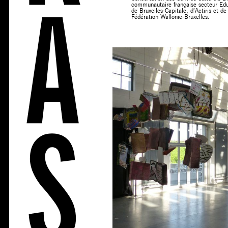
communautaire française secteur Edu
de Bruxelles-Capitale, d’Actiris et d
Fédération Wallonie-Bruxelles.