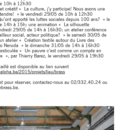
de 10h à 12h30
t créatif « La culture, j’y participe! Nous avons une
 entendre! » le vendredi 29/05 de 10h à 12h30
 Qu’ont apporté les luttes sociales depuis 100 ans? » le
e 14h à 15h; une animation « La silhouette
endredi 29/05 de 14h à 16h30; un atelier conférence
ailleur social, acteur politique? » le samedi 30/05 de
 atelier « Création textile autour du Livre des
blo Neruda » le dimanche 31/05 de 14h à 16h30
gesticulée « Un pauvre c’est comme un compte en
re », par Thierry Barez, le vendredi 29/05 à 19h30
illé est disponible au lien suivant
talpha.be/
2015/projets/lieu/brass
 et pour réserver, contactez-nous au 02/332.40.24 ou
ebrass.be.