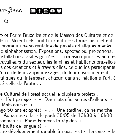
Lire et Ecrire Bruxelles et de la Maison des Cultures et de
le de Molenbeek, huit lieux culturels bruxellois mettent
’honneur une soixantaine de projets artistiques menés
d’alphabétisation. Expositions, spectacles, projections,
nstallations, visites guidées… L’occasion pour les adultes
travailleurs du secteur, les familles et habitants bruxellois
s ces créations et à travers elles, ce que les participants
d’eux, de leurs apprentissages, de leur environnement,
tiques qui interrogent chacun dans sa relation à l’art, à
e, à celle de l’autre…
 Culturel de Forest accueille plusieurs projets :
: « L’art partagé », « Des mots d’ici venus d’ailleurs »,
« Mots cousus »
ongo 50 ans et après? » , « Une sardine, ça ne marche
 « Au centre-ville » le jeudi 28/05 de 13h30 à 16h00
s sonores : « Radio Femmes Intrépides »,
 bruits de langue(s) »
otre développement durable à nous » et « La crise » le