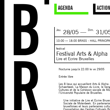
AGENDA
ACTIO
Jeu.
Dim.
28/05
—
31/0
10:00 — 18:00 BRASS - HALL PRINCIP
festival
Festival Arts & Alpha
Lire et Ecrire Bruxelles
Nocturne jusqu’à 22:00 le ve 29/05
Entrée libre
Les 8 lieux qui accueillent Arts & Alpha
Schaerbeek, La Maison du Livre, le Sengh
Cultures et de la Cohésion sociale de 
l’Université Populaire de Bruxelles.
Une initiative de Lire et Ecrire Brux
Sociale de Molenbeek. En partenaria
bruxelloises et leurs partenaires cult
Concertation des Centres Culturels B