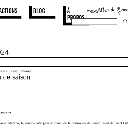
ACTIONS
BLOG
À
PROPOS
24
eliers · slam · chorale
n de saison
cessaire
 avec Médina, le service intergénérationnel de la commune de Forest, Fred de l’asbl Ent