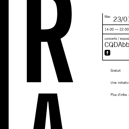
Mer.
23/0
14:00 — 22:0
concerts / exposit
CQDAbbay
Gratuit
Une initiati
Plus d’infos