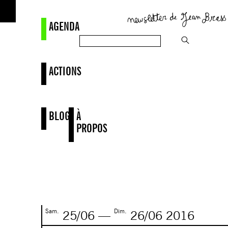
AGENDA
ACTIONS
BLOG
À
PROPOS
Sam.
Dim.
25/06
—
26/06
2016