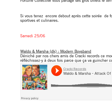
Fortune Collective vous partage ses gros billets le 
Si vous tenez encore debout après cette soirée de fo
sportives et culinaires.
Samedi 25/06
Waldo & Marsha (dk) : Modern Boysband
Déniché par nos chers amis de Cracki records ce moder
réfléchissez-y à deux fois parce que ça va guincher