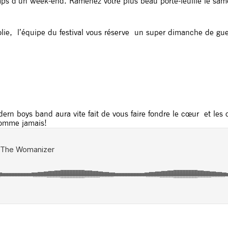
temps d’un week-end. Ramenez votre plus beau porte-feuille le sa
lie, l’équipe du festival vous réserve un super dimanche de gueul
n boys band aura vite fait de vous faire fondre le cœur et les ore
 comme jamais!