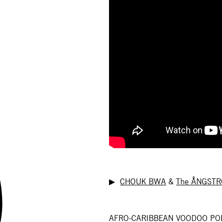
▶︎
CHOUK BWA
&
The ÅNGST
AFRO-CARIBBEAN VOODOO PO