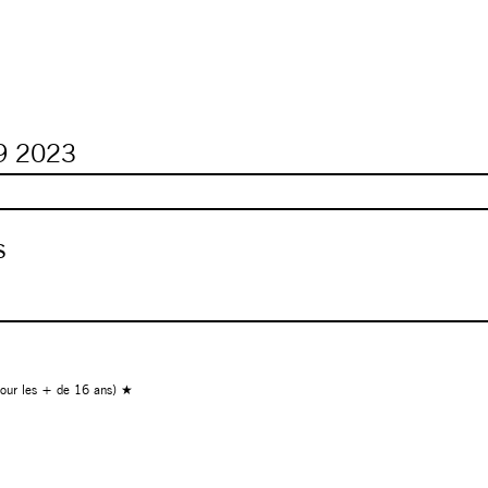
9
2023
s
our les + de 16 ans) ★