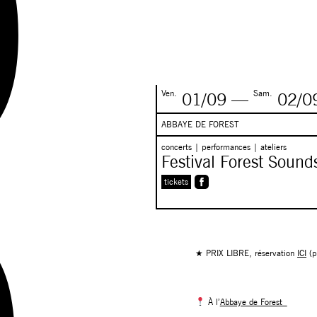
Ven.
Sam.
01/09
—
02/0
ABBAYE DE FOREST
concerts | performances | ateliers
Festival Forest Sound
tickets
★ PRIX LIBRE, réservation
ICI
(p
À l’
Abbaye de Forest