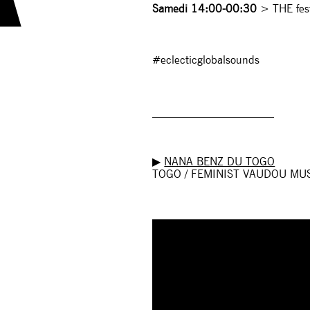
Samedi 14:00-00:30
> THE fest
#eclecticglobalsounds
______________________
▶︎
NANA BENZ DU TOGO
TOGO / FEMINIST VAUDOU MU