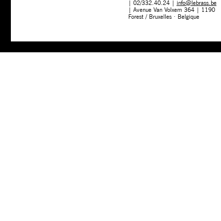
| 02/332.40.24 |
info@lebrass.be
| Avenue Van Volxem 364 | 1190
Forest / Bruxelles · Belgique