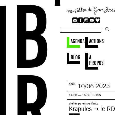
AGENDA
ACTIONS
BLOG
À
PROPOS
Sam.
10/06
2023
14:00 — 16:00 BRASS
atelier parents-enfants
Krapules ⇢ le RD