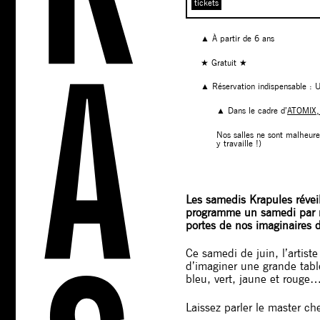
tickets
▲ À partir de 6 ans
★ Gratuit ★
▲ Réservation indispensabl
▲ Dans le cadre d’
ATOMIX, 
Nos salles ne sont malheure
y travaille !)
Les samedis Krapules réveil
programme un samedi par moi
portes de nos imaginaires 
Ce samedi de juin, l’artist
d’imaginer une grande table
bleu, vert, jaune et rouge…
Laissez parler le master ch