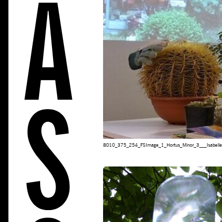
8010_375_254_FSImage_1_Hortus_Minor_3___Isabell