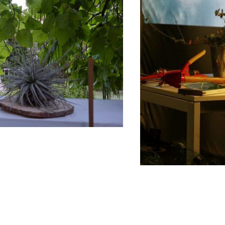
Hortus Minor
.40.24 |
info@lebrass.be
| Avenue Van Volxem 364 | 1190 Forest / Bruxelles · Belgiq