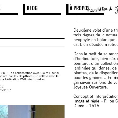
S
BLOG
À PROPOS
Deuxième volet d’une tri
trois règnes de la natur
néophyte en botanique, 
est bien décidée à retro
Dans le récit de sa renco
d’horticulture, bien sûr,
peinture, d’un collectio
jardinière qui danse, de
plantes, de la disparitio
en 2011, en collaboration avec Claire Haenni,
uite par les Brigittines (Bruxelles) avec le
pour les graines… En mo
e la Fédération Wallonie-Bruxelles
gai savoir sur fond de v
Joyeuse Ouverture.
.24
rticle 27
Concept et interprétati
Image et régie – Filipa 
Durée – 1h15