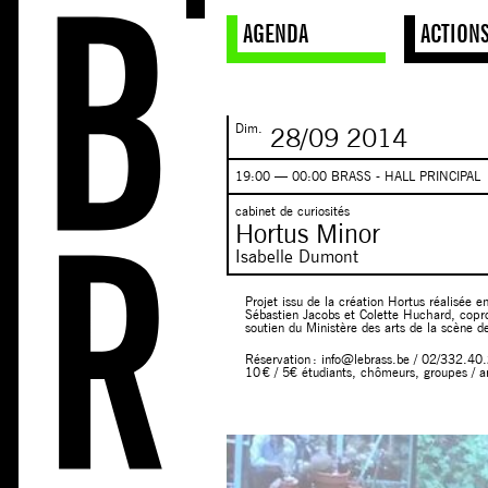
AGENDA
ACTION
Dim.
28/09
2014
19:00 — 00:00 BRASS - HALL PRINCIPAL
cabinet de curiosités
Hortus Minor
Isabelle Dumont
Projet issu de la création Hortus réalisée 
Sébastien Jacobs et Colette Huchard, coprod
soutien du Ministère des arts de la scène d
Réservation : info@lebrass.be / 02/332.40
10 € / 5€ étudiants, chômeurs, groupes / a