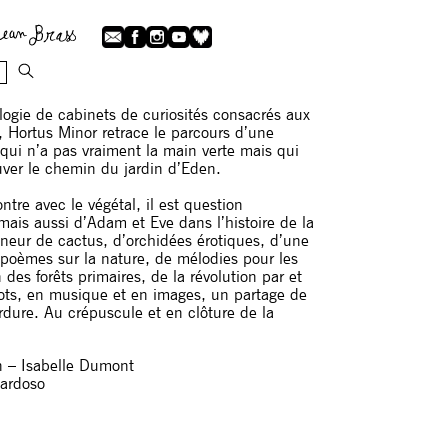
logie de cabinets de curiosités consacrés aux
e, Hortus Minor retrace le parcours d’une
qui n’a pas vraiment la main verte mais qui
uver le chemin du jardin d’Eden.
ntre avec le végétal, il est question
 mais aussi d’Adam et Eve dans l’histoire de la
nneur de cactus, d’orchidées érotiques, d’une
 poèmes sur la nature, de mélodies pour les
n des forêts primaires, de la révolution par et
ts, en musique et en images, un partage de
erdure. Au crépuscule et en clôture de la
on – Isabelle Dumont
Cardoso