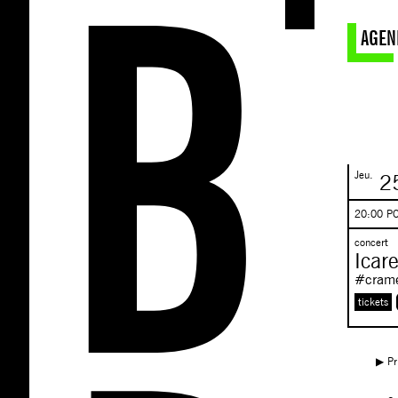
AGEN
Jeu.
25
20:00 P
concert
Icar
#cramé
tickets
▶︎ P