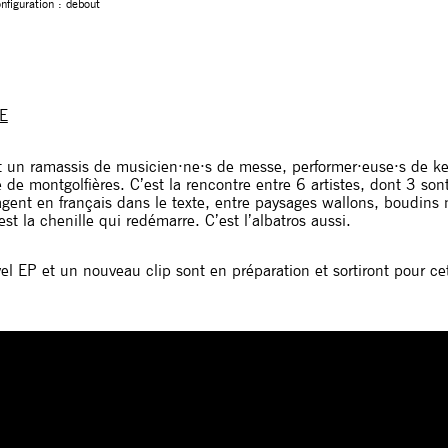
onfiguration : debout
E
 un ramassis de musicien·ne·s de messe, performer·euse·s de ke
re de montgolfières. C’est la rencontre entre 6 artistes, dont 3 so
agent en français dans le texte, entre paysages wallons, boudins 
’est la chenille qui redémarre. C’est l’albatros aussi.
l EP et un nouveau clip sont en préparation et sortiront pour ce