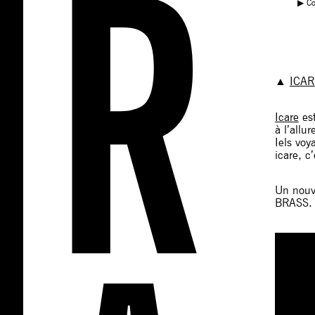
▶︎ C
▲
ICAR
Icare
est
à l’allu
Iels voy
icare, c
Un nouve
BRASS.