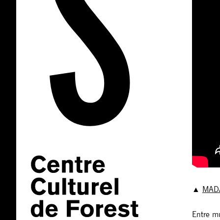
▲
MADA
Entre m