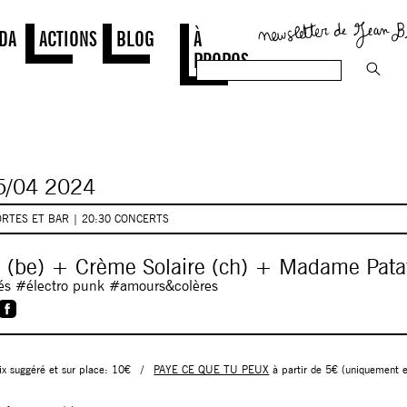
DA
ACTIONS
BLOG
À
PROPOS
/04
2024
ORTES ET BAR | 20:30 CONCERTS
e (be) + Crème Solaire (ch) + Madame Pata
s #électro punk #amours&colères
rix suggéré et sur place: 10€
/
PAYE CE QUE TU PEUX
à partir de 5€ (uniquement e