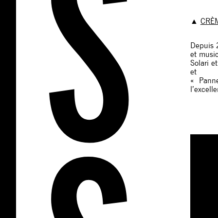
▲
CRÈ
Depuis 
et music
Solari e
et
« Pannen
l’excelle