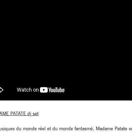
ME PATATE dj set
usiques du monde réel et du monde fantasmé, Madame Patate vou