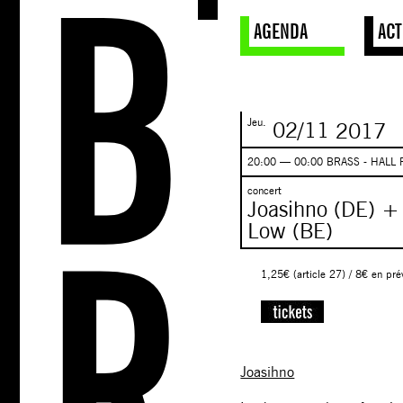
AGENDA
ACT
Jeu.
02/11
2017
20:00 — 00:00 BRASS - HALL 
concert
Joasihno (DE) + 
Low (BE)
1,25€ (article 27) / 8€ en pré
Joasihno