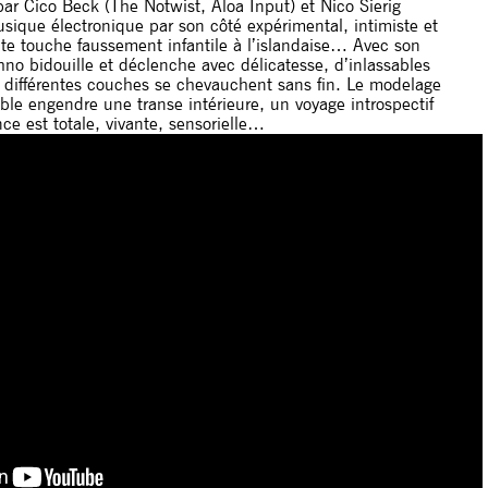
ar Cico Beck (The Notwist, Aloa Input) et Nico Sierig
sique électronique par son côté expérimental, intimiste et
ite touche faussement infantile à l’islandaise… Avec son
hno bidouille et déclenche avec délicatesse, d’inlassables
 différentes couches se chevauchent sans fin. Le modelage
ble engendre une transe intérieure, un voyage introspectif
nce est totale, vivante, sensorielle…