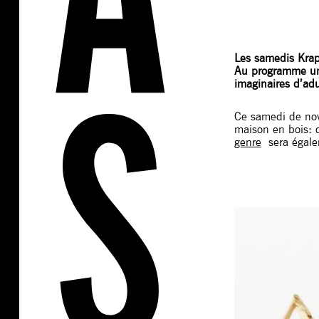
Les samedis Krapu
Au programme un s
imaginaires d’ad
Ce samedi de nove
maison en bois: d
genre
sera égale