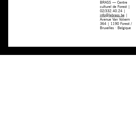
BRASS — Centre
culturel de Forest |
02/332.40.24 |
info@lebrass.be
|
Avenue Van Volxem
364 | 1190 Forest /
Bruxelles · Belgique