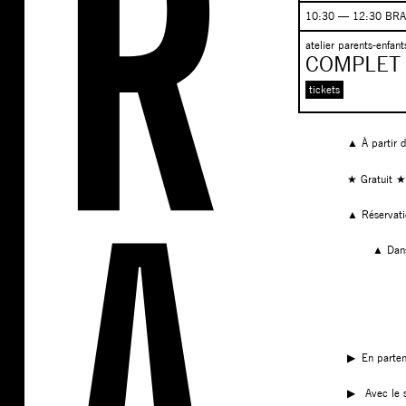
10:30 — 12:30 BR
atelier parents-enfant
COMPLET !
tickets
▲ À partir 
★ Gratuit 
▲ Réservat
▲ Dans
▶︎ En parten
▶︎ Avec le s