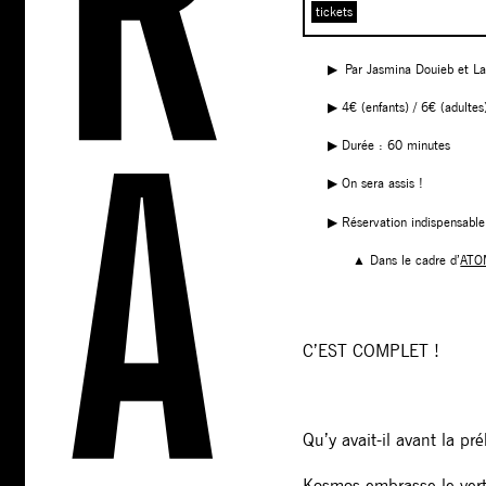
tickets
▶︎ Par Jasmina Douieb et L
▶︎ 4€ (enfants) / 6€ (adultes
▶︎ Durée : 60 minutes
▶︎ On sera assis !
▶︎ Réservation indispensable
▲ Dans le cadre d’
ATOM
C’EST COMPLET !
Qu’y avait-il avant la pr
Kosmos embrasse le vert