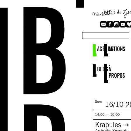
AGENDA
ACTIONS
BLOG
À
PROPOS
Sam.
16/10
2
14:00 — 16:00
Krapules ⇢ 
Antonin Serraut