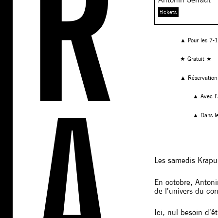
tickets
▲ Pour les 7-1
★ Gratuit ★
▲ Réservatio
▲ Avec l’
▲ Dans le
Les samedis Krapule
En octobre, Antoni
de l’univers du con
Ici, nul besoin d’ê