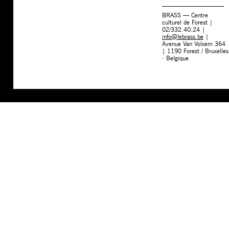
BRASS — Centre
culturel de Forest |
02/332.40.24 |
info@lebrass.be
|
Avenue Van Volxem 364
| 1190 Forest / Bruxelles
· Belgique