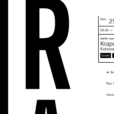
Sam.
2
09:30 — 
atelier pa
Krap
Kidzon
tickets
★ Gra
Pour 
Inscri