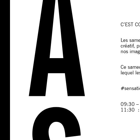
C’EST C
Les same
créatif, 
nos imagi
Ce samedi
lequel le
#sensat
09:30 – 
11:30 : 