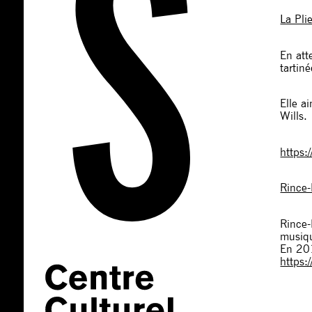
La Pli
En att
tartin
Elle a
Wills.
https:
Rince-
Rince-
musiqu
En 201
https: