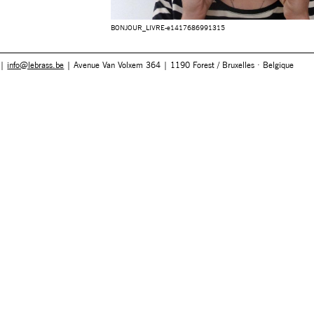
BONJOUR_LIVRE-e1417686991315
 |
info@lebrass.be
| Avenue Van Volxem 364 | 1190 Forest / Bruxelles · Belgique