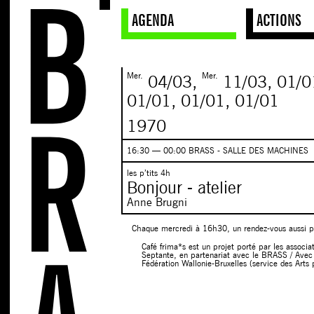
AGENDA
ACTIONS
Mer.
Mer.
04/03
,
11/03,
01/0
01/01,
01/01,
01/01
1970
16:30 — 00:00 BRASS - SALLE DES MACHINES
les p’tits 4h
Bonjour - atelier
Anne Brugni
Chaque mercredi à 16h30, un rendez-vous aussi po
Café frima*s est un projet porté par les associ
Septante, en partenariat avec le BRASS / Avec 
Fédération Wallonie-Bruxelles (service des Arts 