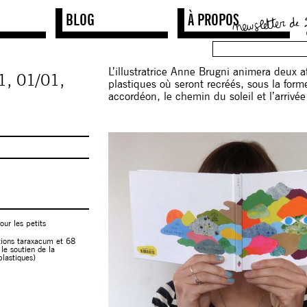
BLOG
À PROPOS
L’illustratrice Anne Brugni animera deux at
1,
01/01,
plastiques où seront recréés, sous la forme
accordéon, le chemin du soleil et l’arrivée
ur les petits
ations taraxacum et 68
le soutien de la
plastiques)