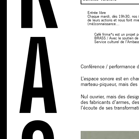
Entrée libre
Chaque mardi, dès 19h30, nos inv
de leurs actions et nous font mi
(mé)connaissance…
Café frima*s est un projet 
BRASS / Avec le soutien de l
Service culturel de l’Ambas
Conférence / performance de
L’espace sonore est en chan
marteau-piqueur, mais des 
Nul ouvrier, mais des desig
des fabricants d’armes, des
l’écoute de ses transformat