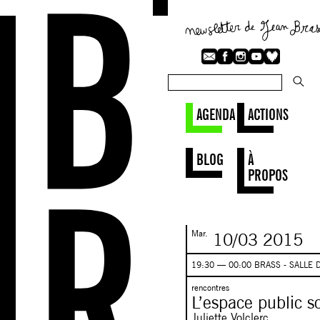
AGENDA
ACTIONS
BLOG
À
PROPOS
Mar.
10/03
2015
19:30 — 00:00 BRASS - SALLE
rencontres
L’espace public s
Juliette Volclerc