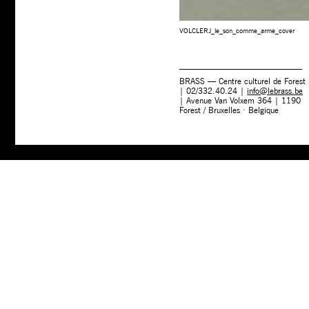
VOLCLERJ_le_son_comme_arme_cover
BRASS — Centre culturel de Forest
| 02/332.40.24 |
info@lebrass.be
| Avenue Van Volxem 364 | 1190
Forest / Bruxelles · Belgique