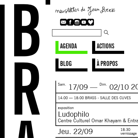
AGENDA
ACTIONS
BLOG
À PROPOS
Sam.
Dim.
17/09
—
02/10
2
14:00 — 18:00 BRASS - SALLE DES CUVES
exposition
Ludophilo
Centre Culturel Omar Khayam & Entra
Jeu.
22/09
18:30
vernissage