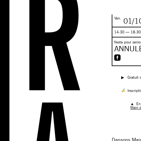
Ven.
01/1
14:30 — 18:3
fiesta pour senio
ANNULÉ 
▶︎ Gratuit d
Inscripti
▲ En 
Main d
Dansons Main