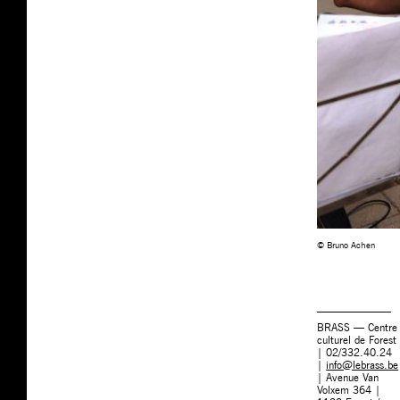
© Bruno Achen
BRASS — Centre
culturel de Forest
| 02/332.40.24
|
info@lebrass.be
| Avenue Van
Volxem 364 |